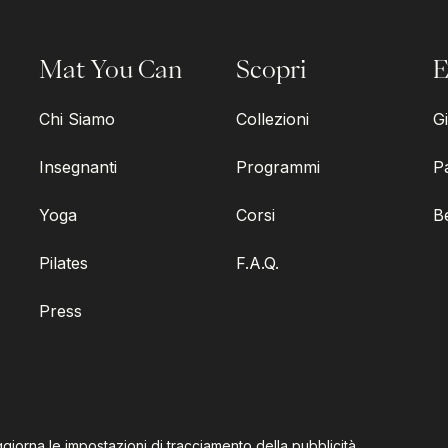
Mat You Can
Scopri
E
Chi Siamo
Collezioni
Gi
Insegnanti
Programmi
P
Yoga
Corsi
B
Pilates
F.A.Q.
Press
giorna le impostazioni di tracciamento della pubblicità