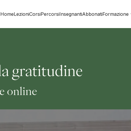
Home
Lezioni
Corsi
Percorsi
Insegnanti
Abbonati
Formazione
a gratitudine
e online