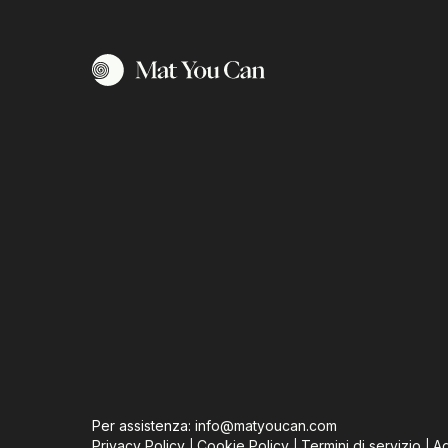
Per assistenza:
info@matyoucan.com
Privacy Policy
Cookie Policy
Termini di servizio
Ag
|
|
|