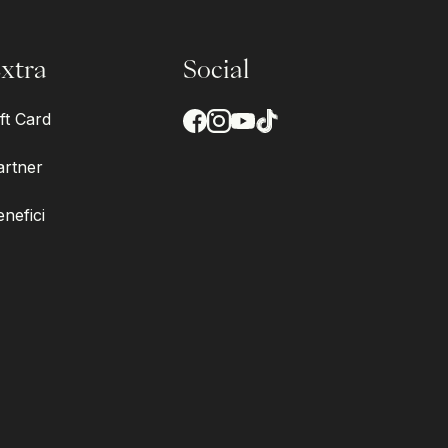
xtra
Social
ft Card
artner
enefici