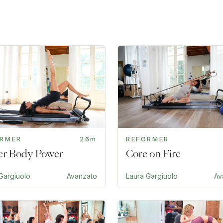
ORMER
26m
REFORMER
r Body Power
Core on Fire
Gargiuolo
Avanzato
Laura Gargiuolo
Av