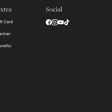
xtra
Social
ft Card
artner
enefici