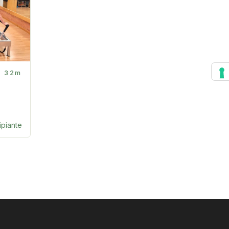
32m
ipiante