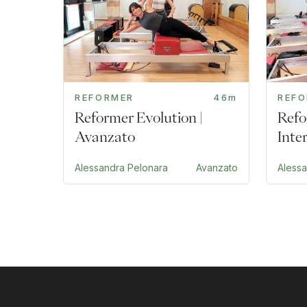
REFORMER
46m
REF
Reformer Evolution |
Refo
Avanzato
Inte
Alessandra Pelonara
Avanzato
Aless