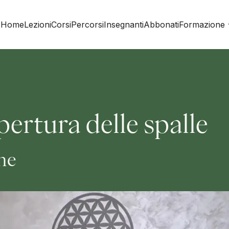
Home
Lezioni
Corsi
Percorsi
Insegnanti
Abbonati
Formazione
pertura delle spalle
ine