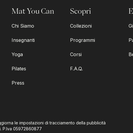
Mat You Can
Scopri
E
Chi Siamo
Collezioni
Gi
Insegnanti
Programmi
P
Yoga
Corsi
B
Pilates
F.A.Q.
Press
giorna le impostazioni di tracciamento della pubblicità
i.
P.Iva
05972860877