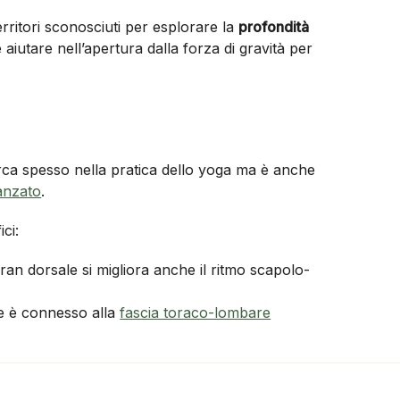
erritori sconosciuti per esplorare la
profondità
aiutare nell’apertura dalla forza di gravità per
erca spesso nella pratica dello yoga ma è anche
vanzato
.
ci:
 gran dorsale si migliora anche il ritmo scapolo-
le è connesso alla
fascia toraco-lombare