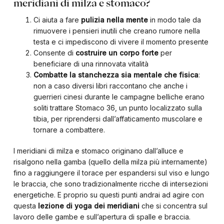
meridiani di milza e stomaco?
Ci aiuta a fare
pulizia nella mente
in modo tale da
rimuovere i pensieri inutili che creano rumore nella
testa e ci impediscono di vivere il momento presente
Consente di
costruire un corpo forte
per
beneficiare di una rinnovata vitalità
Combatte la stanchezza sia mentale che fisica
:
non a caso diversi libri raccontano che anche i
guerrieri cinesi durante le campagne belliche erano
soliti trattare Stomaco 36, un punto localizzato sulla
tibia, per riprendersi dall’affaticamento muscolare e
tornare a combattere.
I meridiani di milza e stomaco originano dall’alluce e
risalgono nella gamba (quello della milza più internamente)
fino a raggiungere il torace per espandersi sul viso e lungo
le braccia, che sono tradizionalmente ricche di intersezioni
energetiche. E proprio su questi punti andrai ad agire con
questa
lezione di yoga dei meridiani
che si concentra sul
lavoro delle gambe e sull’apertura di spalle e braccia.