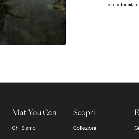
in conformità c
Mat You Can
Scopri
E
Chi Siamo
Collezioni
Gi