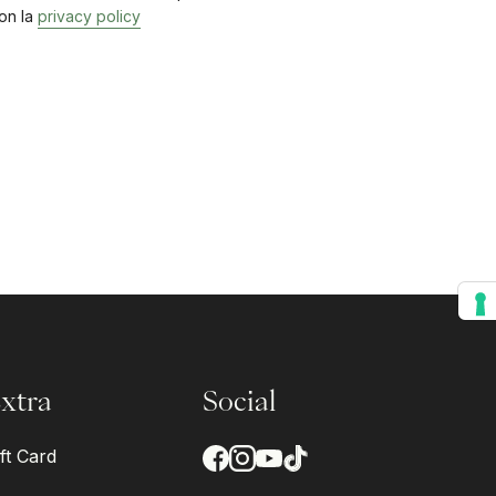
on la
privacy policy
xtra
Social
ft Card