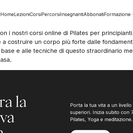
Home
Lezioni
Corsi
Percorsi
Insegnanti
Abbonati
Formazione
n i nostri corsi online di Pilates per principian
e a costruire un corpo più forte dalle fondamenta
 di base e alle tecniche di questo straordinario 
casa.
ra la
Porta la tua vita a un livello
superiori. Inizia subito con 7 
ova
Pilates, Yoga e meditazione.
a