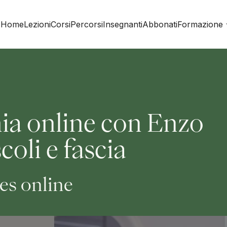
Home
Lezioni
Corsi
Percorsi
Insegnanti
Abbonati
Formazione
ia online con Enzo
oli e fascia
tes online