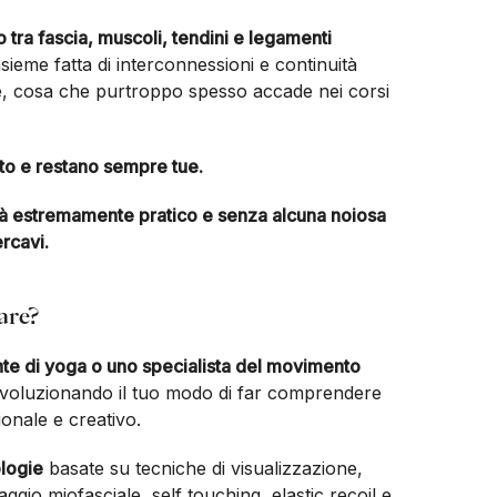
tra fascia, muscoli, tendini e legamenti
ieme fatta di interconnessioni e continuità
e, cosa che purtroppo spesso accade nei corsi
to e restano sempre tue.
rà estremamente pratico e senza alcuna noiosa
rcavi.
are?
nte di yoga o uno specialista del movimento
ivoluzionando il tuo modo di far comprendere
ionale e creativo.
logie
basate su tecniche di visualizzazione,
gio miofasciale, self touching, elastic recoil e