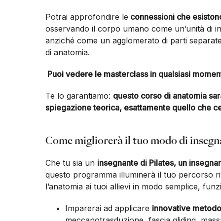
Potrai approfondire le
connessioni che esistono 
osservando il corpo umano come un’unità di ins
anziché come un agglomerato di parti separat
di anatomia.
Puoi vedere le masterclass in qualsiasi momen
Te lo garantiamo:
questo corso di anatomia sa
spiegazione teorica, esattamente quello che ce
Come migliorerà il tuo modo di insegn
Che tu sia un
insegnante di Pilates, un insegna
questo programma illuminerà il tuo percorso r
l’anatomia ai tuoi allievi in modo semplice, funz
Imparerai ad applicare
innovative metodo
meccanotrasduzione, fascia gliding, massag