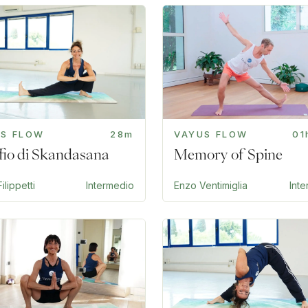
US FLOW
28m
VAYUS FLOW
01
offio di Skandasana
Memory of Spine
ilippetti
Intermedio
Enzo Ventimiglia
Int