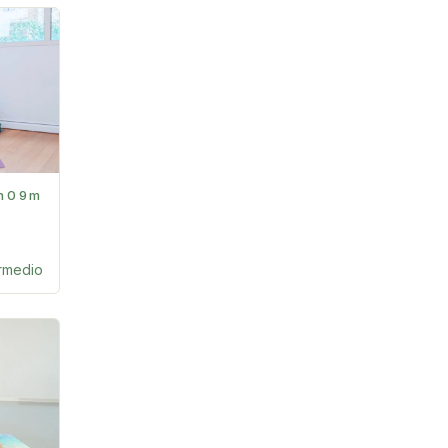
h09m
ermedio