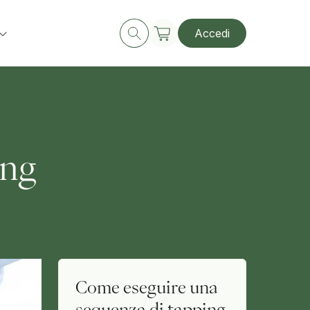
Accedi
ing
Come eseguire una
sequenza di tapping