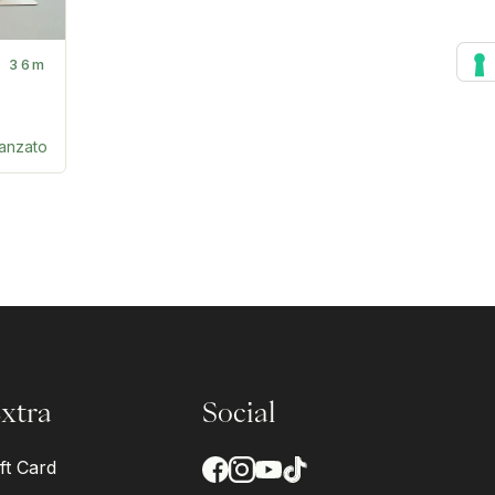
36m
anzato
xtra
Social
ft Card