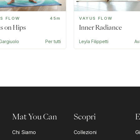
US FLOW
45m
VAYUS FLOW
s on Hips
Inner Radiance
Gargiuolo
Per tutti
Leyla Filippetti
Av
Mat You Can
Scopri
E
Chi Siamo
Collezioni
Gi