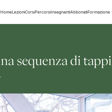
Home
Lezioni
Corsi
Percorsi
Insegnanti
Abbonati
Formazione
na sequenza di tapp
w