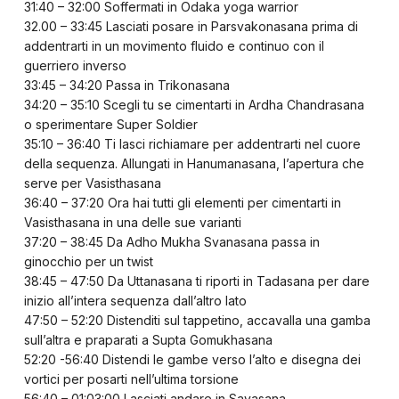
31:40 – 32:00 Soffermati in Odaka yoga warrior
32.00 – 33:45 Lasciati posare in Parsvakonasana prima di
addentrarti in un movimento fluido e continuo con il
guerriero inverso
33:45 – 34:20 Passa in Trikonasana
34:20 – 35:10 Scegli tu se cimentarti in Ardha Chandrasana
o sperimentare Super Soldier
35:10 – 36:40 Ti lasci richiamare per addentrarti nel cuore
della sequenza. Allungati in Hanumanasana, l’apertura che
serve per Vasisthasana
36:40 – 37:20 Ora hai tutti gli elementi per cimentarti in
Vasisthasana in una delle sue varianti
37:20 – 38:45 Da Adho Mukha Svanasana passa in
ginocchio per un twist
38:45 – 47:50 Da Uttanasana ti riporti in Tadasana per dare
inizio all’intera sequenza dall’altro lato
47:50 – 52:20 Distenditi sul tappetino, accavalla una gamba
sull’altra e praparati a Supta Gomukhasana
52:20 -56:40 Distendi le gambe verso l’alto e disegna dei
vortici per posarti nell’ultima torsione
56:40 – 01:03:00 Lasciati andare in Savasana