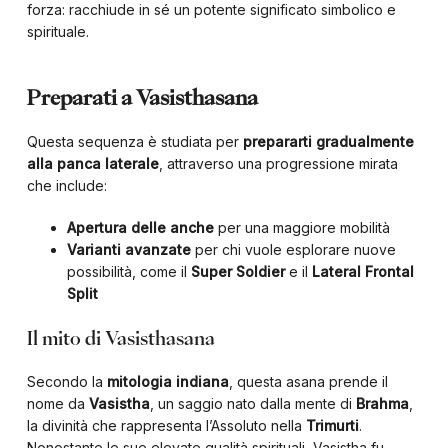
forza: racchiude in sé un potente significato simbolico e
spirituale.
Preparati a Vasisthasana
Questa sequenza è studiata per
prepararti gradualmente
alla panca laterale
, attraverso una progressione mirata
che include:
Apertura delle anche
per una maggiore mobilità
Varianti avanzate
per chi vuole esplorare nuove
possibilità, come il
Super Soldier
e il
Lateral Frontal
Split
Il mito di Vasisthasana
Secondo la
mitologia indiana
, questa asana prende il
nome da
Vasistha
, un saggio nato dalla mente di
Brahma
,
la divinità che rappresenta l’Assoluto nella
Trimurti
.
Nonostante le sue elevate qualità spirituali, Vasistha fu