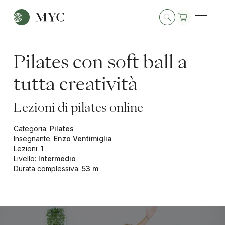
Pilates con soft ball a
tutta creatività
Lezioni di pilates online
Categoria
:
Pilates
Insegnante
:
Enzo Ventimiglia
Lezioni
:
1
Livello
:
Intermedio
Durata complessiva
:
53 m