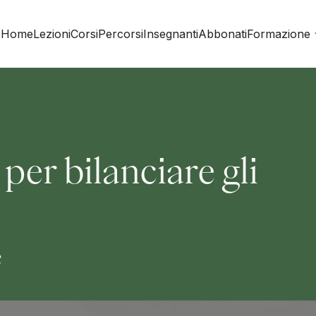
Home
Lezioni
Corsi
Percorsi
Insegnanti
Abbonati
Formazione
per bilanciare gli
e