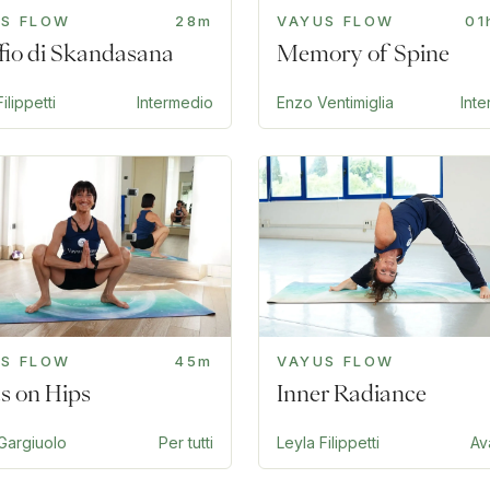
US FLOW
28m
VAYUS FLOW
01
offio di Skandasana
Memory of Spine
ilippetti
Intermedio
Enzo Ventimiglia
Int
US FLOW
45m
VAYUS FLOW
s on Hips
Inner Radiance
Gargiuolo
Per tutti
Leyla Filippetti
Av