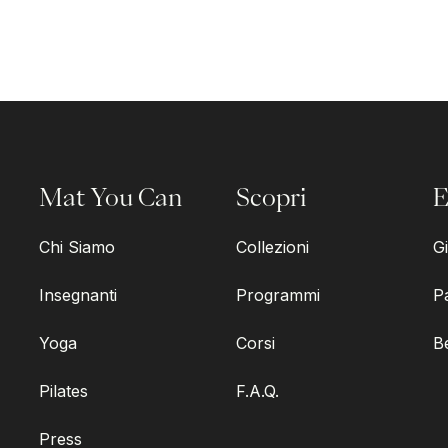
Mat You Can
Scopri
E
Chi Siamo
Collezioni
Gi
Insegnanti
Programmi
P
Yoga
Corsi
B
Pilates
F.A.Q.
Press