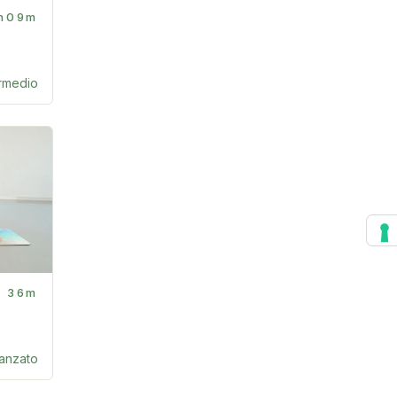
h09m
ermedio
36m
anzato