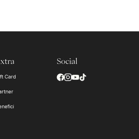
xtra
Social
ft Card
artner
enefici