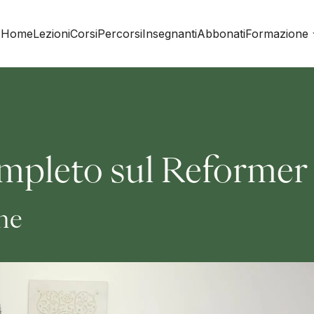
Home
Lezioni
Corsi
Percorsi
Insegnanti
Abbonati
Formazione
mpleto sul Reformer
ine