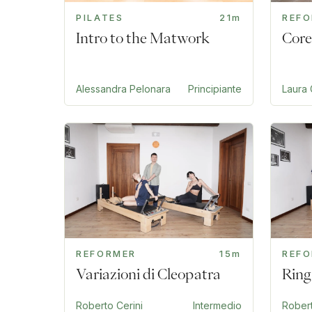
PILATES
21m
REF
Intro to the Matwork
Core
Alessandra Pelonara
Principiante
Laura 
REFORMER
15m
REF
Variazioni di Cleopatra
Ring
Roberto Cerini
Intermedio
Robert