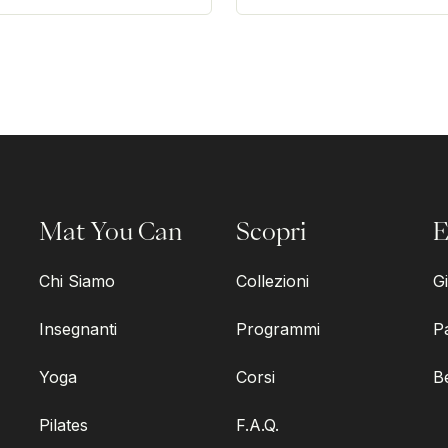
Mat You Can
Scopri
E
Chi Siamo
Collezioni
Gi
Insegnanti
Programmi
P
Yoga
Corsi
B
Pilates
F.A.Q.