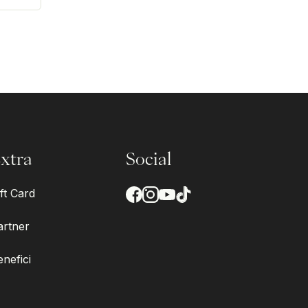
xtra
Social
ft Card
artner
enefici