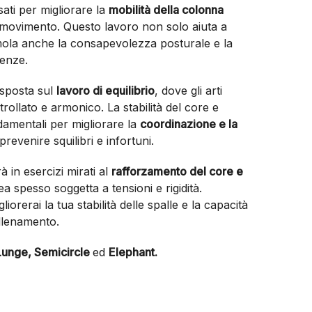
sati per migliorare la
mobilità della colonna
di movimento. Questo lavoro non solo aiuta a
imola anche la consapevolezza posturale e la
genze.
 sposta sul
lavoro di equilibrio
, dove gli arti
rollato e armonico. La stabilità del core e
damentali per migliorare la
coordinazione e la
 prevenire squilibri e infortuni.
à in esercizi mirati al
rafforzamento del core e
ea spesso soggetta a tensioni e rigidità.
orerai la tua stabilità delle spalle e la capacità
allenamento.
Lunge,
Semicircle
ed
Elephant.