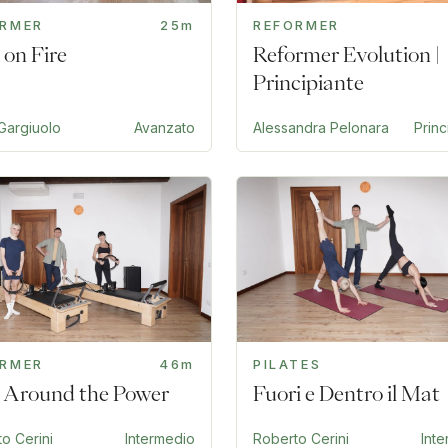
ORMER
25m
REFORMER
 on Fire
Reformer Evolution |
Principiante
Gargiuolo
Avanzato
Alessandra Pelonara
Princ
ORMER
46m
PILATES
 Around the Power
Fuori e Dentro il Mat
o Cerini
Intermedio
Roberto Cerini
Int