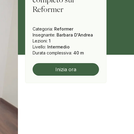
Reformer
Categoria
:
Reformer
Insegnante
:
Barbara D'Andrea
Lezioni
:
1
Livello
:
Intermedio
Durata complessiva
:
40 m
Inizia ora