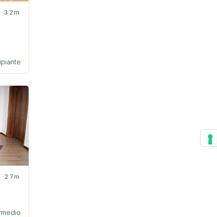
32m
ipiante
27m
ermedio