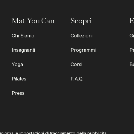
Mat You Can
Scopri
E
Chi Siamo
Collezioni
Gi
Insegnanti
Programmi
P
Yoga
Corsi
B
Pilates
F.A.Q.
Press
giorna le impostazioni di tracciamento della pubblicità