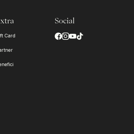
xtra
Social
ft Card
artner
enefici