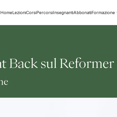
Home
Lezioni
Corsi
Percorsi
Insegnanti
Abbonati
Formazione
at Back sul Reformer
ine