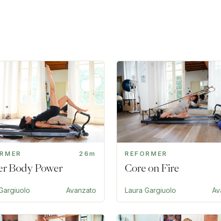
ORMER
26m
REFORMER
r Body Power
Core on Fire
Gargiuolo
Avanzato
Laura Gargiuolo
Av