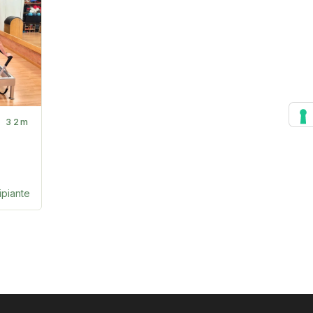
32m
ipiante