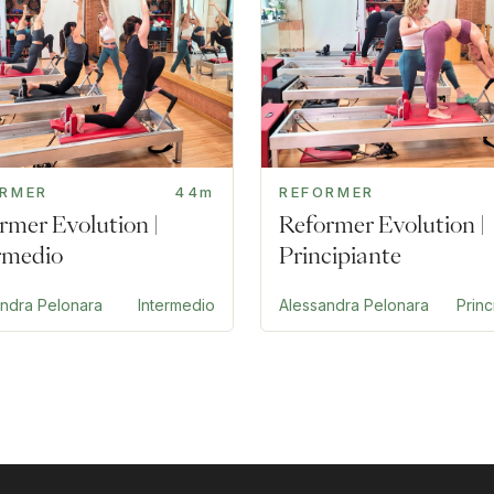
ORMER
44m
REFORMER
rmer Evolution |
Reformer Evolution |
rmedio
Principiante
andra Pelonara
Intermedio
Alessandra Pelonara
Princ