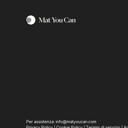
Per assistenza:
info@matyoucan.com
Privacy Policy
Cookie Policy
Termini di servizio
Ag
|
|
|