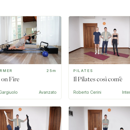
ORMER
25m
PILATES
 on Fire
Il Pilates così com'è
Gargiuolo
Avanzato
Roberto Cerini
Int