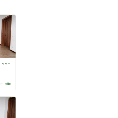
22m
ermedio