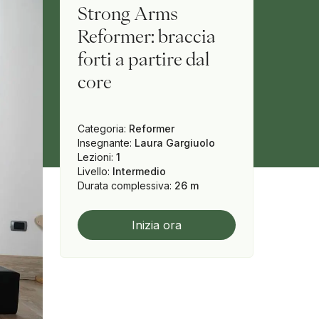
Strong Arms
Reformer: braccia
forti a partire dal
core
Categoria
:
Reformer
Insegnante
:
Laura Gargiuolo
Lezioni
:
1
Livello
:
Intermedio
Durata complessiva
:
26 m
Inizia ora