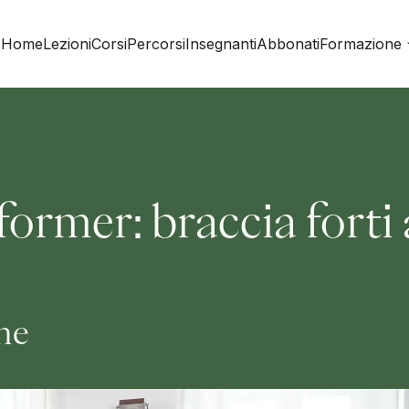
Home
Lezioni
Corsi
Percorsi
Insegnanti
Abbonati
Formazione
rmer: braccia forti 
ine