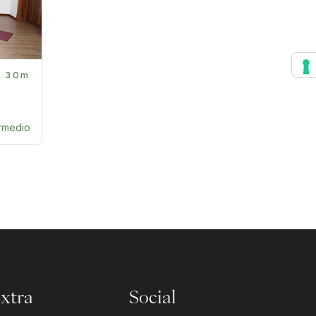
30m
ermedio
xtra
Social