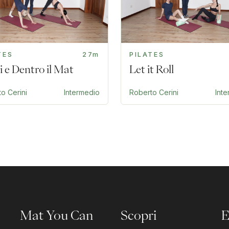
TES
27m
PILATES
i e Dentro il Mat
Let it Roll
o Cerini
Intermedio
Roberto Cerini
Int
Mat You Can
Scopri
E