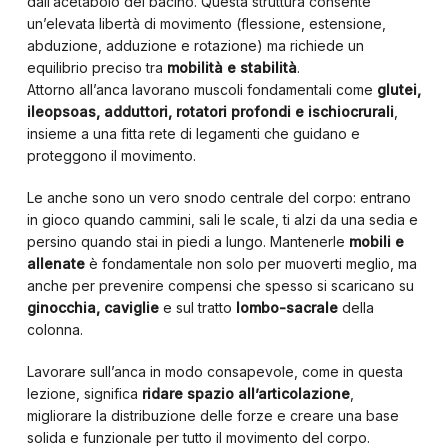
dall’acetabolo del bacino. Questa struttura consente
un’elevata libertà di movimento (flessione, estensione,
abduzione, adduzione e rotazione) ma richiede un
equilibrio preciso tra
mobilità e stabilità
.
Attorno all’anca lavorano muscoli fondamentali come
glutei,
ileopsoas, adduttori, rotatori profondi e ischiocrurali
,
insieme a una fitta rete di legamenti che guidano e
proteggono il movimento.
Le anche sono un vero snodo centrale del corpo: entrano
in gioco quando cammini, sali le scale, ti alzi da una sedia e
persino quando stai in piedi a lungo. Mantenerle
mobili e
allenate
è fondamentale non solo per muoverti meglio, ma
anche per prevenire compensi che spesso si scaricano su
ginocchia, caviglie
e sul tratto
lombo-sacrale
della
colonna.
Lavorare sull’anca in modo consapevole, come in questa
lezione, significa
ridare spazio all’articolazione
,
migliorare la distribuzione delle forze e creare una base
solida e funzionale per tutto il movimento del corpo.