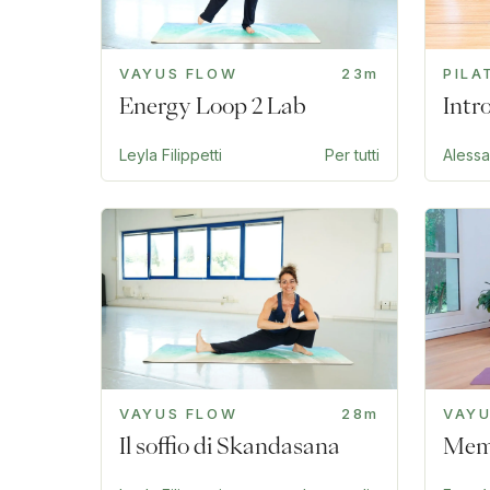
VAYUS FLOW
23m
PILA
Energy Loop 2 Lab
Intr
Leyla Filippetti
Per tutti
Aless
VAYUS FLOW
28m
VAY
Il soffio di Skandasana
Memo