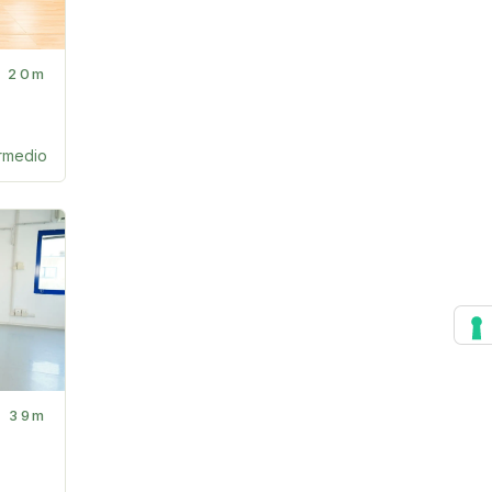
20m
ermedio
39m