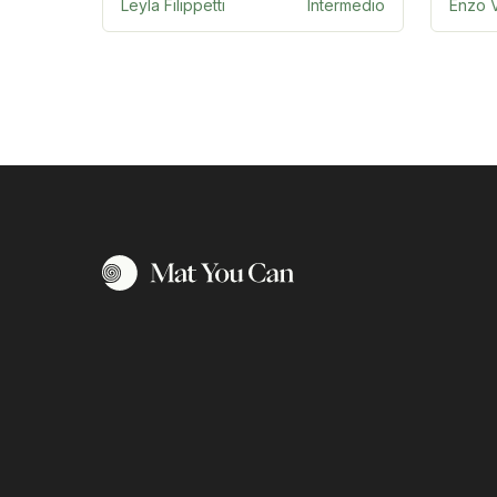
Leyla Filippetti
Intermedio
Enzo V