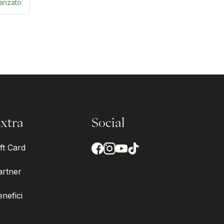
anzato
xtra
Social
ft Card
artner
enefici