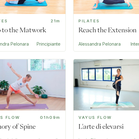
TES
21m
PILATES
o to the Matwork
Reach the Extension
andra Pelonara
Principiante
Alessandra Pelonara
Int
US FLOW
01h09m
VAYUS FLOW
ry of Spine
L'arte di elevarsi