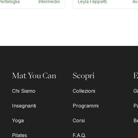
entimiglia
Intermedio
Leyla Filippetti
Av
Mat You Can
Scopri
E
Chi Siamo
Collezioni
Gi
Insegnanti
Programmi
P
Yoga
Corsi
B
Pilates
F.A.Q.