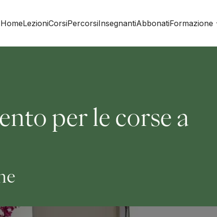
Home
Lezioni
Corsi
Percorsi
Insegnanti
Abbonati
Formazione
ento per le corse a
ine