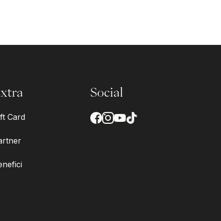
xtra
Social
ft Card
artner
enefici