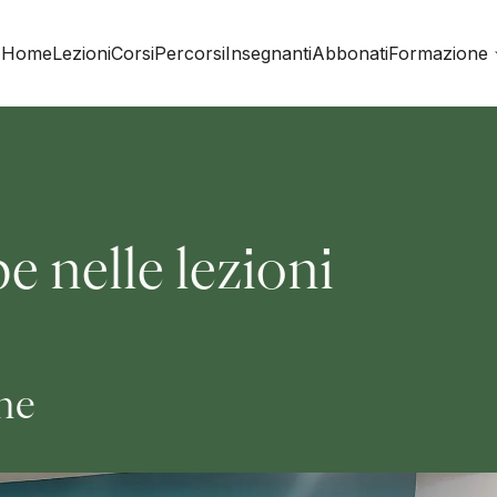
Home
Lezioni
Corsi
Percorsi
Insegnanti
Abbonati
Formazione
e nelle lezioni
ine