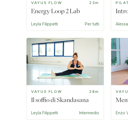
VAYUS FLOW
23m
PILA
Energy Loop 2 Lab
Intr
Leyla Filippetti
Per tutti
Aless
VAYUS FLOW
28m
VAY
Il soffio di Skandasana
Memo
Leyla Filippetti
Intermedio
Enzo V