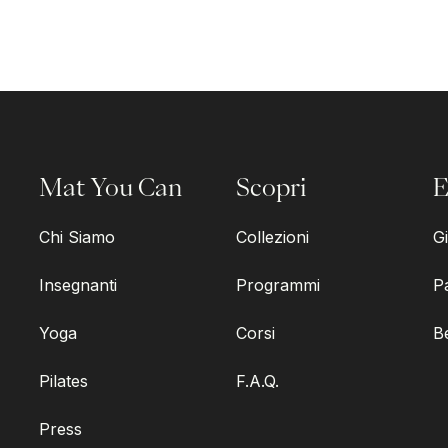
Mat You Can
Scopri
E
Chi Siamo
Collezioni
Gi
Insegnanti
Programmi
P
Yoga
Corsi
B
Pilates
F.A.Q.
Press