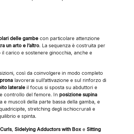
olari delle gambe
con particolare attenzione
ra un arto e l’altro
. La sequenza è costruita per
io il carico e sostenere ginocchia, anche e
osizioni, così da coinvolgere in modo completo
 prona
lavorerai sull’attivazione e sul rinforzo di
ito laterale
il focus si sposta su abduttori e
 e controllo del femore. In
posizione supina
nca e muscoli della parte bassa della gamba, e
adricipite, stretching degli ischiocrurali e
uilibrio e spinta.
Curls
,
Sidelying Adductors with Box
e
Sitting