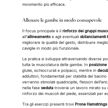
movimento più efficace.
Allenare le gambe in modo consapevole
Il focus principale è il
rinforzo dei gruppi musc
all’
allineamento
e agli eventuali
sbilanciamenti t
migliorare la qualità del gesto, distribuire megl
caviglie in modo più funzionale.
La pratica si sviluppa attraversando diverse p
tutta la muscolatura delle gambe. In
posizione
glutei, ischiocrurali e polpacci, mentre in
decub
adduttori, fondamentali per stabilità del bacino
verranno stimolati quadricipite, flessori dell’a
nella fase
seduta
troverai un lavoro mirato su qu
rinforzo dei muscoli del piede, essenziali per eq
Tra gli esercizi presenti trovi
Prone Hamstrings 