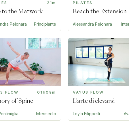
TES
21m
PILATES
o to the Matwork
Reach the Extension
andra Pelonara
Principiante
Alessandra Pelonara
Int
US FLOW
01h09m
VAYUS FLOW
ry of Spine
L'arte di elevarsi
entimiglia
Intermedio
Leyla Filippetti
Av