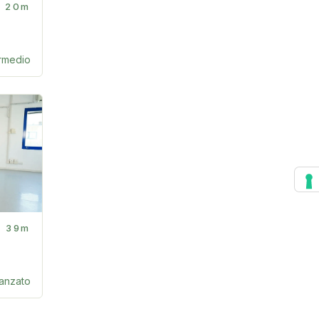
20m
ermedio
39m
anzato