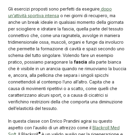
Gli esercizi proposti sono perfetti da eseguire
dopo
un’attività sportiva intensa
o nei giorni di recupero, ma
anche un break ideale in qualsiasi momento della giornata
per sciogliere e idratare la fascia, quella parte del tessuto
connettivo che, come una ragnatela, avvolge in maniera
tridimensionale ossa, muscoli, organi e funge da involucro
che permette la formazione di cavità e spazi secondo uno
schema del tutto singolare. Volendo fare un esempio
pratico, possiamo paragonare la
fascia
alla parte bianca
che è visibile in un arancia quando ne rimuoviamo la buccia
e, ancora, alla pellicina che separa i singoli spicchi
connettendoli al contempo l’uno all’altro. Capita che a
causa di movimenti ripetitivi o a scatto, come quelli che
caratterizzano alcuni sport, o a causa di cicatrici si
verifichino restrizioni della che comporta una diminuzione
dell’elasticità del tessuto.
In questa classe con Enrico Prandini agirai su questo
aspetto con l’ausilio di un attrezzo come il
Blackroll Med
®
Soft
. Il Blackroll
è un valido ausilio per la rigenerazione e