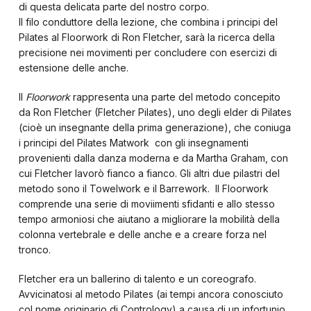
di questa delicata parte del nostro corpo.
Il filo conduttore della lezione, che combina i principi del
Pilates al Floorwork di Ron Fletcher, sarà la ricerca della
precisione nei movimenti per concludere con esercizi di
estensione delle anche.
Il
Floorwork
rappresenta una parte del metodo concepito
da Ron Fletcher (Fletcher Pilates), uno degli elder di Pilates
(cioè un insegnante della prima generazione), che coniuga
i principi del Pilates Matwork con gli insegnamenti
provenienti dalla danza moderna e da Martha Graham, con
cui Fletcher lavorò fianco a fianco. Gli altri due pilastri del
metodo sono il Towelwork e il Barrework. Il Floorwork
comprende una serie di moviimenti sfidanti e allo stesso
tempo armoniosi che aiutano a migliorare la mobilità della
colonna vertebrale e delle anche e a creare forza nel
tronco.
Fletcher era un ballerino di talento e un coreografo.
Avvicinatosi al metodo Pilates (ai tempi ancora conosciuto
col nome originario di Contrology) a causa di un infortunio