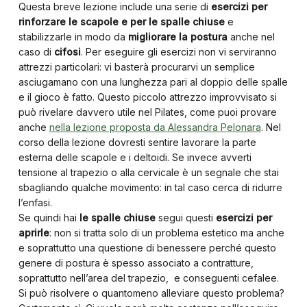
Questa breve lezione include una serie di
esercizi per
rinforzare le scapole e per le spalle chiuse
e
stabilizzarle in modo da
migliorare la postura
anche nel
caso di
cifosi
. Per eseguire gli esercizi non vi serviranno
attrezzi particolari: vi basterà procurarvi un semplice
asciugamano con una lunghezza pari al doppio delle spalle
e il gioco è fatto. Questo piccolo attrezzo improvvisato si
può rivelare davvero utile nel Pilates, come puoi provare
anche
nella lezione proposta da Alessandra Pelonara
. Nel
corso della lezione dovresti sentire lavorare la parte
esterna delle scapole e i deltoidi. Se invece avverti
tensione al trapezio o alla cervicale è un segnale che stai
sbagliando qualche movimento: in tal caso cerca di ridurre
l’enfasi.
Se quindi hai
le spalle chiuse
segui questi
esercizi per
aprirle
: non si tratta solo di un problema estetico ma anche
e soprattutto una questione di benessere perché questo
genere di postura è spesso associato a contratture,
soprattutto nell’area del trapezio, e conseguenti cefalee.
Si può risolvere o quantomeno alleviare questo problema?