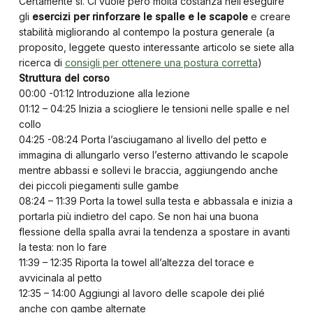
Certamente sì. Ci vuole però molta costanza nell’eseguire
gli
esercizi per rinforzare le spalle e le scapole
e creare
stabilità migliorando al contempo la postura generale (a
proposito, leggete questo interessante articolo se siete alla
ricerca di
consigli per ottenere una postura corretta
)
Struttura del corso
00:00 -01:12 Introduzione alla lezione
01:12 – 04:25 Inizia a sciogliere le tensioni nelle spalle e nel
collo
04:25 -08:24 Porta l’asciugamano al livello del petto e
immagina di allungarlo verso l’esterno attivando le scapole
mentre abbassi e sollevi le braccia, aggiungendo anche
dei piccoli piegamenti sulle gambe
08:24 – 11:39 Porta la towel sulla testa e abbassala e inizia a
portarla più indietro del capo. Se non hai una buona
flessione della spalla avrai la tendenza a spostare in avanti
la testa: non lo fare
11:39 – 12:35 Riporta la towel all’altezza del torace e
avvicinala al petto
12:35 – 14:00 Aggiungi al lavoro delle scapole dei plié
anche con gambe alternate