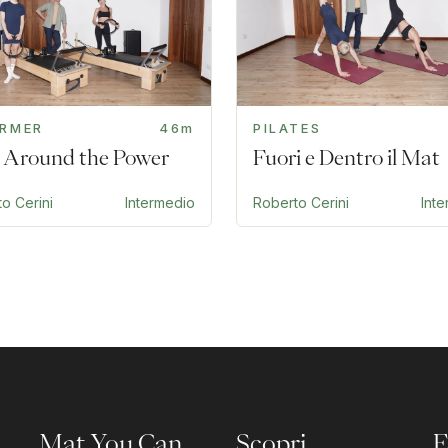
ORMER
46m
PILATES
 Around the Power
Fuori e Dentro il Mat
o Cerini
Intermedio
Roberto Cerini
Int
Mat You Can
Scopri
E