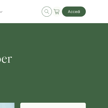
Accedi
per