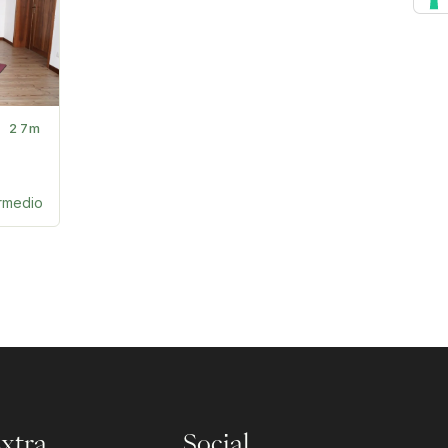
27m
ermedio
xtra
Social