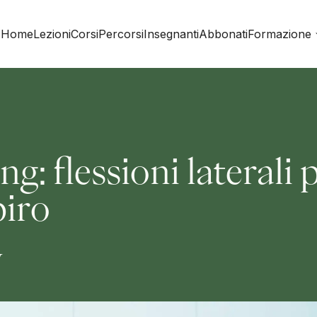
Home
Lezioni
Corsi
Percorsi
Insegnanti
Abbonati
Formazione
: flessioni laterali 
piro
w