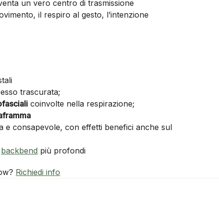
iventa un vero centro di trasmissione
vimento, il respiro al gesto, l’intenzione
tali
pesso trascurata;
fasciali
coinvolte nella respirazione;
iaframma
 e consapevole, con effetti benefici anche sul
a
backbend
più profondi
low?
Richiedi info