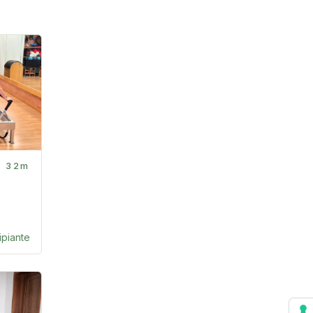
32m
ipiante