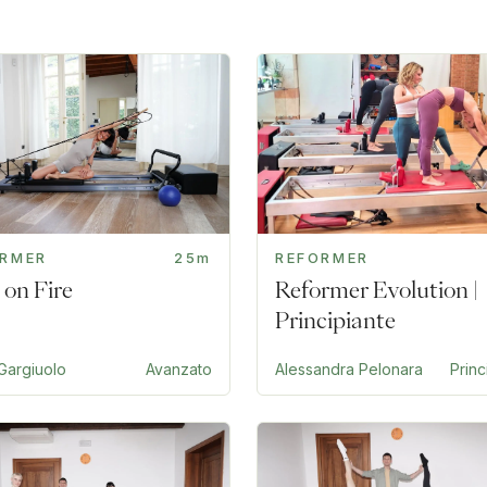
ORMER
25m
REFORMER
 on Fire
Reformer Evolution |
Principiante
Gargiuolo
Avanzato
Alessandra Pelonara
Princ