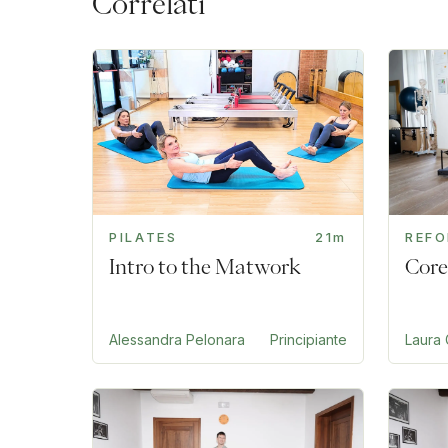
Correlati
PILATES
21m
REF
Intro to the Matwork
Core
Alessandra Pelonara
Principiante
Laura 