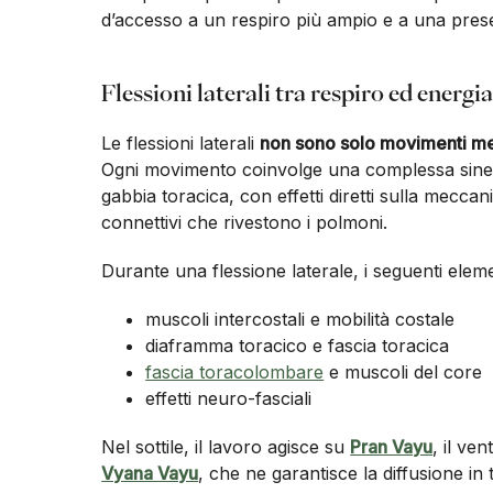
d’accesso a un respiro più ampio e a una pres
Flessioni laterali tra respiro ed energi
Le flessioni laterali
non sono solo movimenti m
Ogni movimento coinvolge una complessa sinerg
gabbia toracica, con effetti diretti sulla meccanic
connettivi che rivestono i polmoni.
Durante una flessione laterale, i seguenti elem
muscoli intercostali e mobilità costale
diaframma toracico e fascia toracica
fascia toracolombare
e muscoli del core
effetti neuro-fasciali
Nel sottile, il lavoro agisce su
Pran Vayu
, il ven
Vyana Vayu
, che ne garantisce la diffusione in t