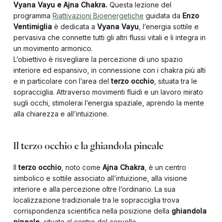
Vyana Vayu e Ajna Chakra.
Questa lezione del
programma
Riattivazioni Bioenergetiche
guidata da
Enzo
Ventimiglia
è dedicata a
Vyana Vayu
, l’energia sottile e
pervasiva che connette tutti gli altri flussi vitali e li integra in
un movimento armonico.
L’obiettivo è risvegliare la percezione di uno spazio
interiore ed espansivo, in connessione con i chakra più alti
e in particolare con l’area del
terzo occhio
, situata tra le
sopracciglia. Attraverso movimenti fluidi e un lavoro mirato
sugli occhi, stimolerai l’energia spaziale, aprendo la mente
alla chiarezza e all’intuizione.
Il terzo occhio e la ghiandola pineale
Il
terzo occhio
, noto come
Ajna Chakra
, è un centro
simbolico e sottile associato all’intuizione, alla visione
interiore e alla percezione oltre l’ordinario. La sua
localizzazione tradizionale tra le sopracciglia trova
corrispondenza scientifica nella posizione della
ghiandola
pineale
, situata al centro del cervello.