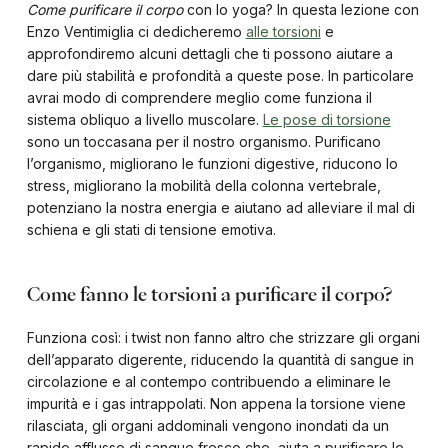
Come purificare il corpo
con lo yoga? In questa lezione con
Enzo Ventimiglia ci dedicheremo
alle torsioni
e
approfondiremo alcuni dettagli che ti possono aiutare a
dare più stabilità e profondità a queste pose. In particolare
avrai modo di comprendere meglio come funziona il
sistema obliquo a livello muscolare.
Le pose di torsione
sono un toccasana per il nostro organismo. Purificano
l’organismo, migliorano le funzioni digestive, riducono lo
stress, migliorano la mobilità della colonna vertebrale,
potenziano la nostra energia e aiutano ad alleviare il mal di
schiena e gli stati di tensione emotiva.
Come fanno le torsioni a purificare il corpo?
Funziona così: i twist non fanno altro che strizzare gli organi
dell’apparato digerente, riducendo la quantità di sangue in
circolazione e al contempo contribuendo a eliminare le
impurità e i gas intrappolati. Non appena la torsione viene
rilasciata, gli organi addominali vengono inondati da un
rapido afflusso di sangue fresco che aiuta a purificare le