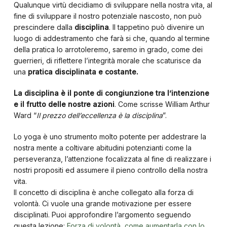
Qualunque virtù decidiamo di sviluppare nella nostra vita, al
fine di sviluppare il nostro potenziale nascosto, non può
prescindere dalla
disciplina
. Il tappetino può divenire un
luogo di addestramento che farà si che, quando al termine
della pratica lo arrotoleremo, saremo in grado, come dei
guerrieri, di riflettere l’integrità morale che scaturisce da
una
pratica disciplinata e costante.
La disciplina è il ponte di congiunzione tra l’intenzione
e il frutto delle nostre azioni
. Come scrisse William Arthur
Ward “
Il prezzo dell’eccellenza è la disciplina
”.
Lo yoga è uno strumento molto potente per addestrare la
nostra mente a coltivare abitudini potenzianti come la
perseveranza, l’attenzione focalizzata al fine di realizzare i
nostri propositi ed assumere il pieno controllo della nostra
vita.
Il concetto di disciplina è anche collegato alla forza di
volontà. Ci vuole una grande motivazione per essere
disciplinati. Puoi approfondire l’argomento seguendo
questa lezione:
Forza di volontà, come aumentarla con lo