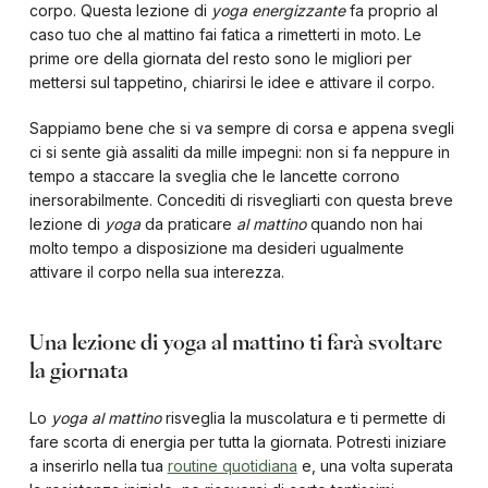
corpo. Questa lezione di
yoga energizzante
fa proprio al
caso tuo che al mattino fai fatica a rimetterti in moto. Le
prime ore della giornata del resto sono le migliori per
mettersi sul tappetino, chiarirsi le idee e attivare il corpo.
Sappiamo bene che si va sempre di corsa e appena svegli
ci si sente già assaliti da mille impegni: non si fa neppure in
tempo a staccare la sveglia che le lancette corrono
inersorabilmente. Concediti di risvegliarti con questa breve
lezione di
yoga
da praticare
al mattino
quando non hai
molto tempo a disposizione ma desideri ugualmente
attivare il corpo nella sua interezza.
Una lezione di yoga al mattino ti farà svoltare
la giornata
Lo
yoga al mattino
risveglia la muscolatura e ti permette di
fare scorta di energia per tutta la giornata. Potresti iniziare
a inserirlo nella tua
routine quotidiana
e, una volta superata