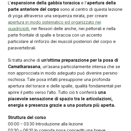
L’
espansione della gabbia toracica
e l’
apertura della
parte anteriore del corpo
sono al centro di questa lezione
di yoga attraverso una sequenza mirata, per creare
apertura in modo sistematico ed organizzato nei
quadricipiti
, nei flessori delle anche, nei pettorali e nella
parte frontale di spalle e braccia con un accento
particolare al rinforzo dei muscoli posteriori del corpo e
paravertebrali.
Si tratta anche di
un’ottima preparazione per la posa di
Camatkarasana
, un’asana particolarmente intensa che se
non approcciata in modo adeguato puó divenire persino
rischiosa. Tale posa infatti presuppone una profonda
apertura del torace e delle spalle, qualità fondamentali per
aprire il petto verso l’alto. Tutto ciò ti conferirà
una
piacevole sensazione di spazio tra le articolazioni,
energia e presenza grazie a una postura più aperta.
Struttura del corso
00:00 – 03:30 Introduzione alla lezione
03:30 – 06:10 In comoda posa concediti una breve