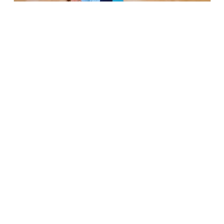
Filtri
PILATES
20m
Tipologia
Special Rolling
Alessandra Pelonara
Principiante
Disciplina
Pilates
Yoga
Reformer
Vayus Flow