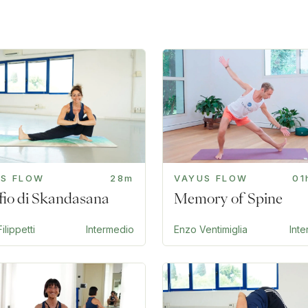
US FLOW
28m
VAYUS FLOW
01
offio di Skandasana
Memory of Spine
ilippetti
Intermedio
Enzo Ventimiglia
Int