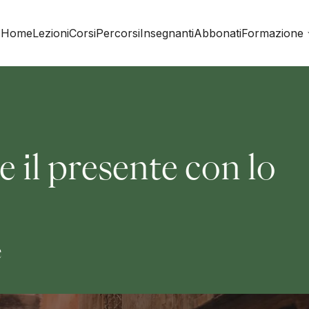
Home
Lezioni
Corsi
Percorsi
Insegnanti
Abbonati
Formazione
e il presente con lo
e