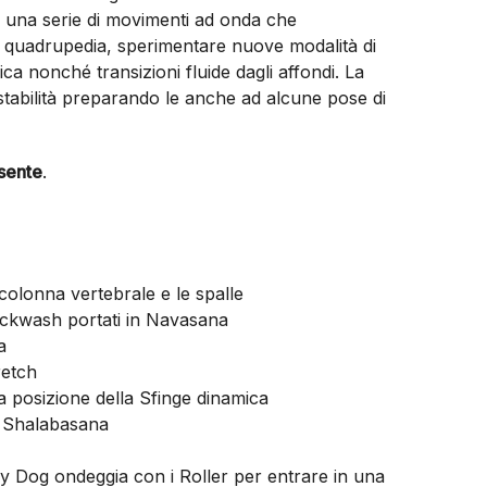
n una serie di movimenti ad onda che
in quadrupedia, sperimentare nuove modalità di
ica nonché transizioni fluide dagli affondi. La
 stabilità preparando le anche ad alcune pose di
esente
.
colonna vertebrale e le spalle
Backwash portati in Navasana
a
retch
la posizione della Sfinge dinamica
i Shalabasana
aby Dog ondeggia con i Roller per entrare in una