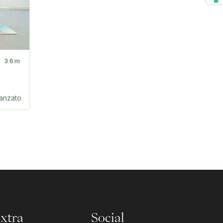
36m
anzato
xtra
Social