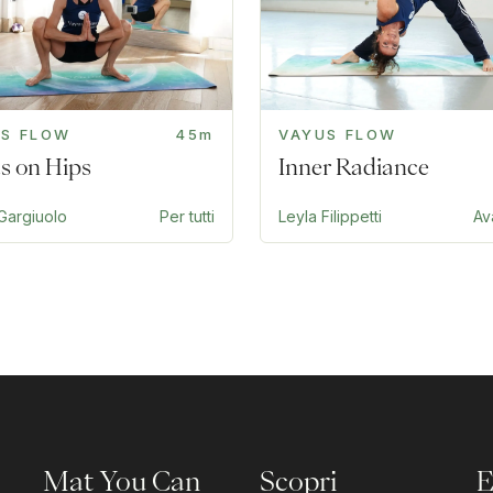
US FLOW
45m
VAYUS FLOW
s on Hips
Inner Radiance
Gargiuolo
Per tutti
Leyla Filippetti
Av
Mat You Can
Scopri
E