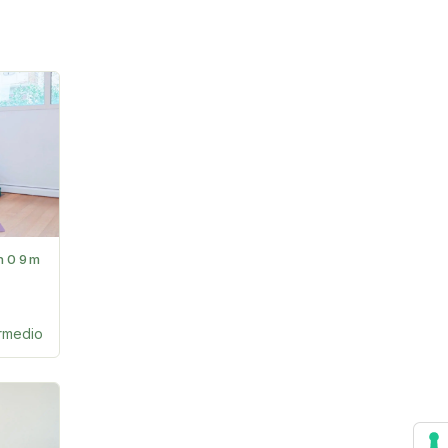
h09m
ermedio