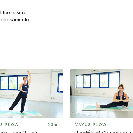
el tuo essere
e rilassamento
US FLOW
23m
VAYUS FLOW