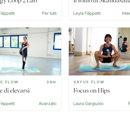
gy Loop 2 Lab
Il soffio di Skandasan
ilippetti
Per tutti
Leyla Filippetti
Int
US FLOW
39m
VAYUS FLOW
e di elevarsi
Focus on Hips
ilippetti
Avanzato
Laura Gargiuolo
P