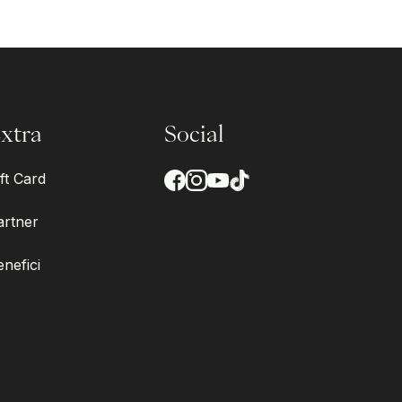
xtra
Social
ft Card
artner
enefici