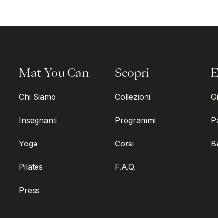
Mat You Can
Scopri
E
Chi Siamo
Collezioni
Gi
Insegnanti
Programmi
P
Yoga
Corsi
B
Pilates
F.A.Q.
Press