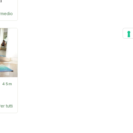
a
ermedio
45m
er tutti