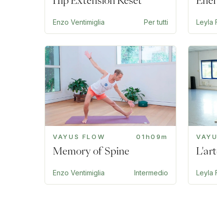
Hip Extension Reset
Ener
Enzo Ventimiglia
Per tutti
Leyla F
VAYUS FLOW
01h09m
VAY
Memory of Spine
L'art
Enzo Ventimiglia
Intermedio
Leyla F