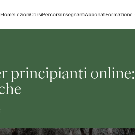
Home
Lezioni
Corsi
Percorsi
Insegnanti
Abbonati
Formazione
r principianti online:
iche
e