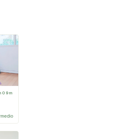
h09m
ermedio