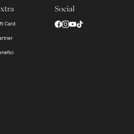
xtra
Social
ft Card
artner
enefici