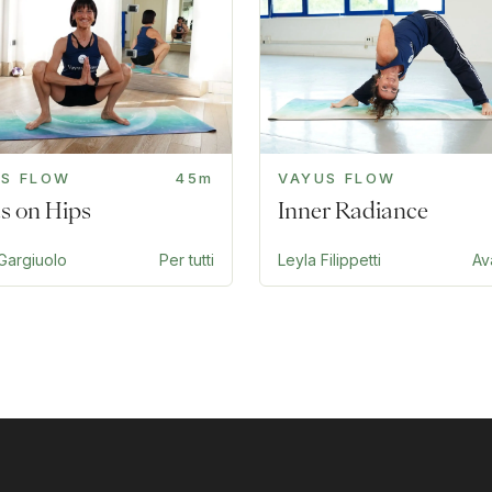
US FLOW
45m
VAYUS FLOW
s on Hips
Inner Radiance
Gargiuolo
Per tutti
Leyla Filippetti
Av