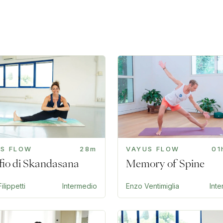
US FLOW
28m
VAYUS FLOW
01
offio di Skandasana
Memory of Spine
ilippetti
Intermedio
Enzo Ventimiglia
Int