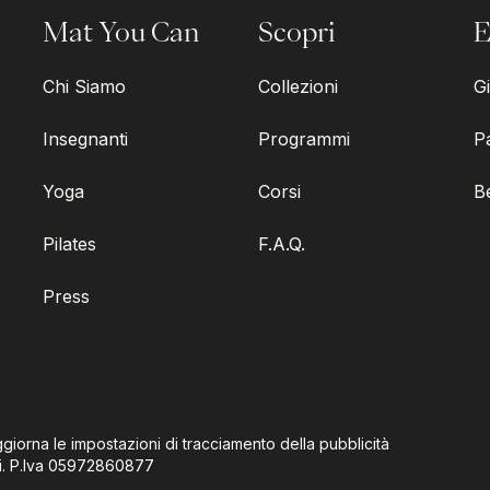
Mat You Can
Scopri
E
Chi Siamo
Collezioni
Gi
Insegnanti
Programmi
P
Yoga
Corsi
B
Pilates
F.A.Q.
Press
giorna le impostazioni di tracciamento della pubblicità
i.
P.Iva
05972860877