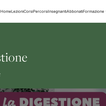
Home
Lezioni
Corsi
Percorsi
Insegnanti
Abbonati
Formazione
stione
e