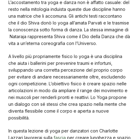
L’accostamento tra yoga e danza non è affatto casuale: del
resto nella mitologia induista queste due discipline hanno
una matrice che li accomuna. Gli antichi testi raccontano
che il dio Shiva donò lo yoga all’amata Parvati e le trasmise
la conoscenza sotto forma di danza. La stessa immagine di
Nataraja rappresenta Shiva come il Dio della Danza che dà
vita a un’eterna coreografia con l’Universo.
A livello più propriamente fisico lo yoga è una disciplina
che aiuta i ballerini per prevenire traumi e infortuni,
sviluppando una corretta percezione del proprio corpo
per evitare di andare necessariamente oltre, escludendo
ogni competizione. L’obiettivo fisico è creare spazio nelle
articolazioni in modo da ampliare il range dei movimento e
nei muscoli per renderli pronti e reattivi. Lo Yoga propone
un dialogo con sé stessi che crea spazio nella mente che
diventa flessibile come il corpo e aperta a nuove
possibilità.
In questa lezione di yoga per danzatori con Charlotte
Lazzari lavorerai sulla
fascia
per creare lunghezza e spazio