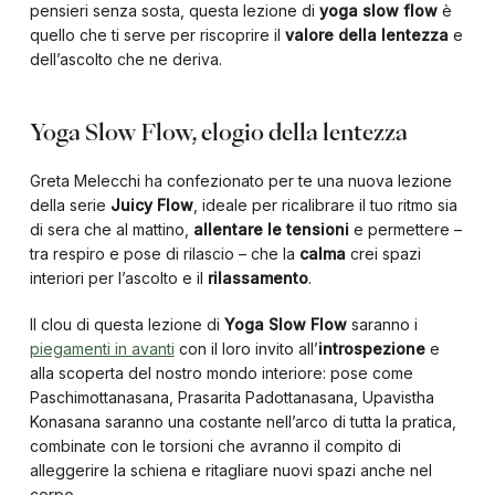
pensieri senza sosta, questa lezione di
yoga slow flow
è
quello che ti serve per riscoprire il
valore della lentezza
e
dell’ascolto che ne deriva.
Yoga Slow Flow, elogio della lentezza
Greta Melecchi ha confezionato per te una nuova lezione
della serie
Juicy Flow
, ideale per ricalibrare il tuo ritmo sia
di sera che al mattino,
allentare le tensioni
e permettere –
tra respiro e pose di rilascio – che la
calma
crei spazi
interiori per l’ascolto e il
rilassamento
.
Il clou di questa lezione di
Yoga Slow Flow
saranno i
piegamenti in avanti
con il loro invito all’
introspezione
e
alla scoperta del nostro mondo interiore: pose come
Paschimottanasana, Prasarita Padottanasana, Upavistha
Konasana saranno una costante nell’arco di tutta la pratica,
combinate con le torsioni che avranno il compito di
alleggerire la schiena e ritagliare nuovi spazi anche nel
corpo.