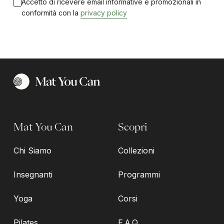
Accetto di ricevere email informative e promozionali in
conformità con la
privacy policy
Mat You Can
Scopri
Chi Siamo
Collezioni
Insegnanti
Programmi
Yoga
Corsi
Pilates
F.A.Q.