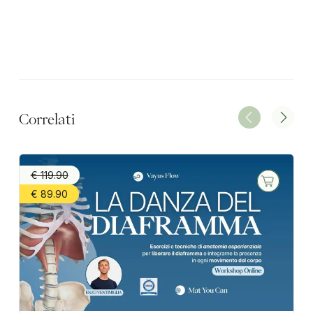
Correlati
€ 119.90
€ 89.90