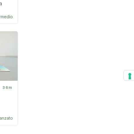
a
ermedio
36m
anzato