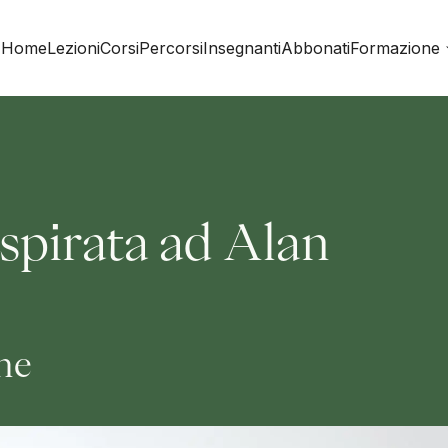
Home
Lezioni
Corsi
Percorsi
Insegnanti
Abbonati
Formazione
ispirata ad Alan
ine