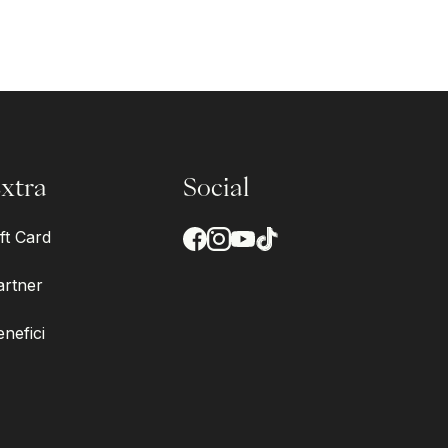
xtra
Social
ft Card
artner
enefici