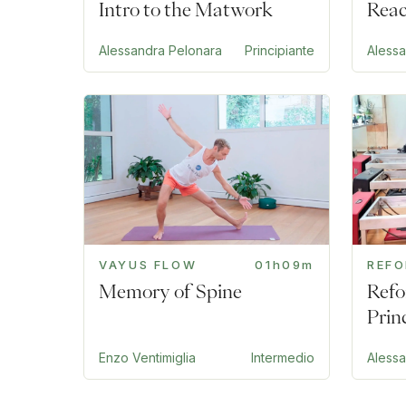
Intro to the Matwork
Reac
Alessandra Pelonara
Principiante
Aless
VAYUS FLOW
01h09m
REF
Memory of Spine
Refo
Prin
Enzo Ventimiglia
Intermedio
Aless