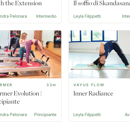
h the Extension
Il soffio di Skandasan
andra Pelonara
Intermedio
Leyla Filippetti
Int
ORMER
32m
VAYUS FLOW
rmer Evolution |
Inner Radiance
cipiante
andra Pelonara
Principiante
Leyla Filippetti
Av