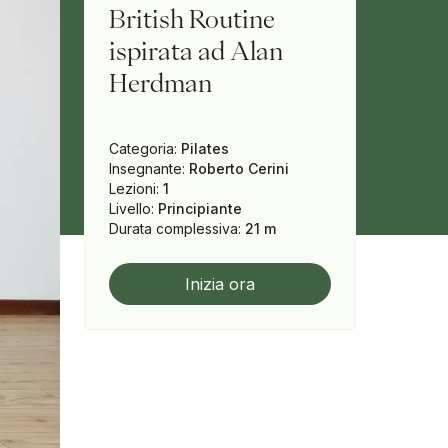
British Routine
ispirata ad Alan
Herdman
Categoria
:
Pilates
Insegnante
:
Roberto Cerini
Lezioni
:
1
Livello
:
Principiante
Durata complessiva
:
21 m
Inizia ora