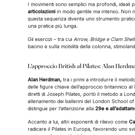
I movimenti sono semplici ma profondi, ideali 
articolazioni
in modo gentile ma intenso. Non r
questa sequenza diventa uno strumento pratico e
una pratica più lunga.
Gli esercizi – tra cui
Arrow, Bridge e Clam Shell
bacino e sulla mobilità della colonna, stimolan
L’approccio British al Pilates: Alan Herdm
Alan Herdman,
tra i primi a introdurre il metod
delle figure chiave dell’approccio britannico al 
diretti di Joseph Pilates, portò il metodo a Lon
allenamento dei ballerini del London School o
distingue per l’attenzione alla
29e e all’adattam
Accanto a lui, altri esponenti di rilievo come
Ca
radicare il Pilates in Europa, favorendo uno svi