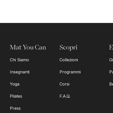
Mat You Can
Scopri
E
Chi Siamo
Collezioni
Gi
Insegnanti
Programmi
P
Yoga
Corsi
B
Pilates
F.A.Q.
Press