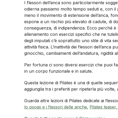
I flessori dell’anca sono particolarmente sogget
odierna passiamo molto tempo seduti e, con il
meno il movimento di estensione dell’anca, fondam
espone a un rischio più elevato di cadute, di dolo
conseguenza, di indipendenza. Ecco perché è m
allenamento con esercizi specifici che ne tutelin
degli imputati c’è soprattutto uno stile di vit
attività fisica. L’inattività dei flessori dell’anc
ginocchio, cambiamenti dell’andatura, rigidità a
Per fortuna ci sono diversi esercizi che puoi f
in un corpo funzionale e in salute.
Questa lezione di Pilates è una di quelle sequ
aggiungila tra i preferiti per ripeterla più volte
Guarda altre lezioni di Pilates dedicate ai fless
lo psoas e i flessori delle anche
,
Pilates teaser,