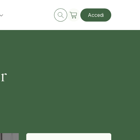
Accedi
er