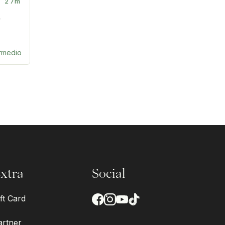
27m
a
ermedio
xtra
Social
ft Card
artner