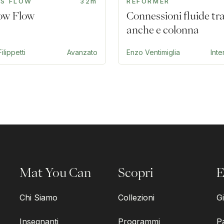
US FLOW
32m
REFORMER
ow Flow
Connessioni fluide tr
anche e colonna
ilippetti
Avanzato
Enzo Ventimiglia
Int
Mat You Can
Scopri
E
Chi Siamo
Collezioni
Gi
Insegnanti
Programmi
P