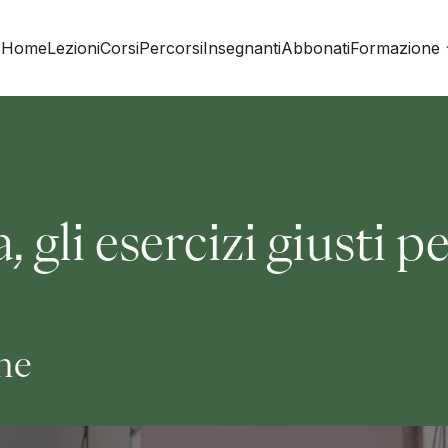
Home
Lezioni
Corsi
Percorsi
Insegnanti
Abbonati
Formazione
, gli esercizi giusti p
ine