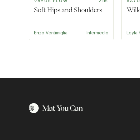
VAYUS FLOW
21m
VAY
Soft Hips and Shoulders
Will
Enzo Ventimiglia
Intermedio
Leyla F