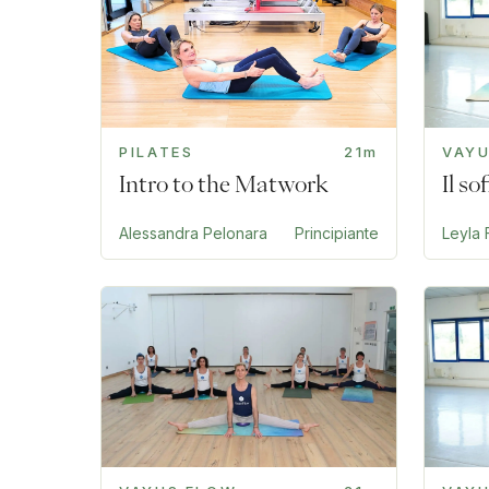
PILATES
21m
VAY
Intro to the Matwork
Il s
Alessandra Pelonara
Principiante
Leyla F