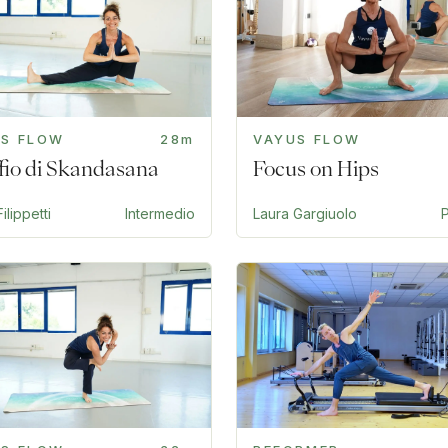
US FLOW
28m
VAYUS FLOW
offio di Skandasana
Focus on Hips
ilippetti
Intermedio
Laura Gargiuolo
P