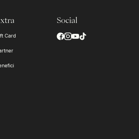
xtra
Social
ft Card
artner
enefici