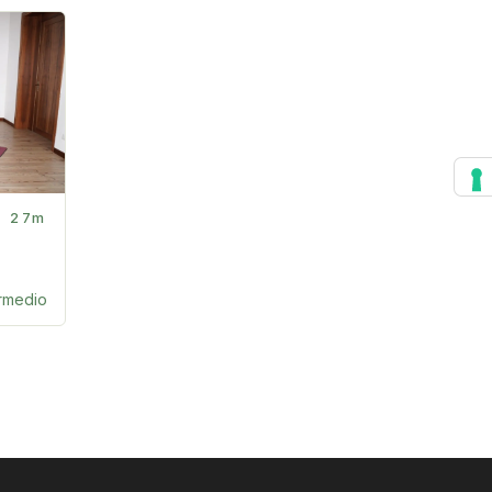
27m
ermedio