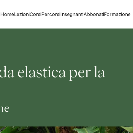
Home
Lezioni
Corsi
Percorsi
Insegnanti
Abbonati
Formazione
da elastica per la
ine