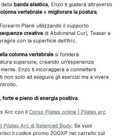
 della
banda elastica
, Enzo ti guiderà attraverso
olonna vertebrale
e
migliorare la postura
.
l Forearm Plank utilizzando il supporto
sequenze creative
di Abdominal Curl, Teaser e
eragire con la superficie dell’Arc.
ella colonna vertebrale
si fonderà
atura superiore, creando un’esperienza
a mente. Enzo ti incoraggerà a connetterti
 non solo ad eseguire gli esercizi ma a vivere
trollo.
 forte e pieno di energia positiva
.
es Arc con il
Corso Pilates online | Pilates arc
il Pilates Arc di Balanced Body
. Se vuoi
erisci il codice promo 2GGXP nel carrello sul