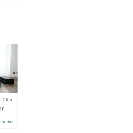
26m
er
ermedio