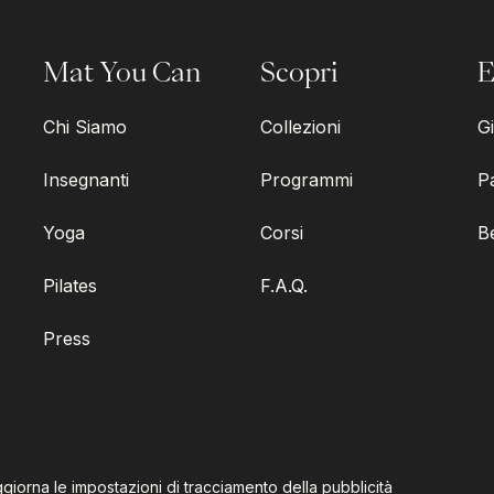
Mat You Can
Scopri
E
Chi Siamo
Collezioni
Gi
Insegnanti
Programmi
P
Yoga
Corsi
B
Pilates
F.A.Q.
Press
giorna le impostazioni di tracciamento della pubblicità