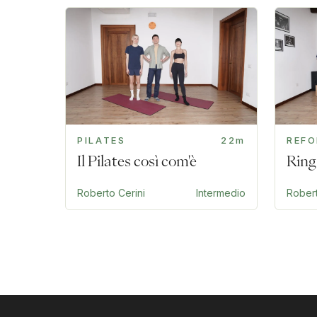
PILATES
22m
REF
Il Pilates così com'è
Ring
Roberto Cerini
Intermedio
Robert