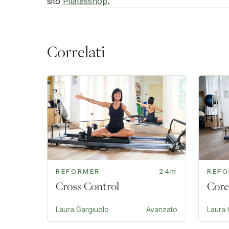
sito
Pilatesshop
.
Correlati
REFORMER
24m
REF
Cross Control
Core
Laura Gargiuolo
Avanzato
Laura 