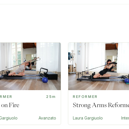
ORMER
25m
REFORMER
 on Fire
Strong Arms Reform
Gargiuolo
Avanzato
Laura Gargiuolo
Int