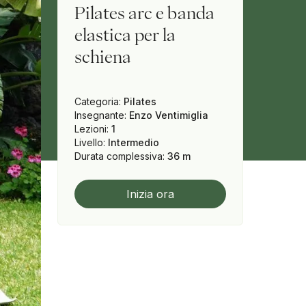
Pilates arc e banda
elastica per la
schiena
Categoria
:
Pilates
Insegnante
:
Enzo Ventimiglia
Lezioni
:
1
Livello
:
Intermedio
Durata complessiva
:
36 m
Inizia ora