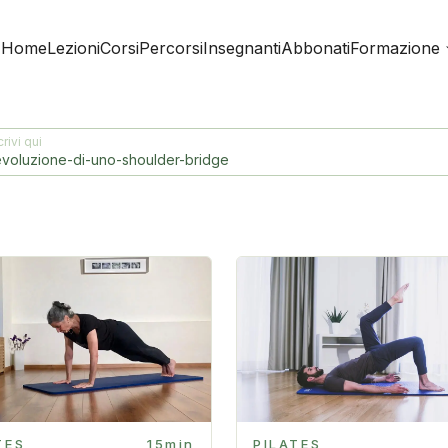
Home
Lezioni
Corsi
Percorsi
Insegnanti
Abbonati
Formazione
rivi qui
TES
15min
PILATES