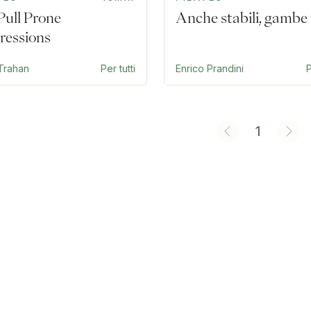
Pull Prone
Anche stabili, gambe 
ressions
 Trahan
Per tutti
Enrico Prandini
P
1