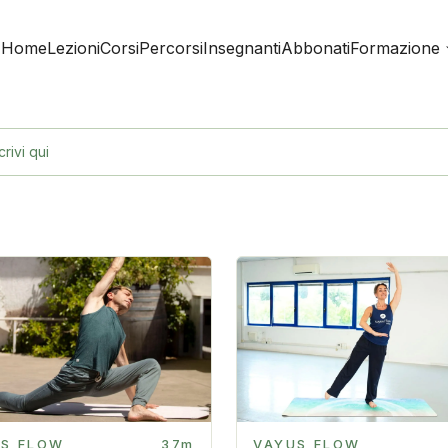
Home
Lezioni
Corsi
Percorsi
Insegnanti
Abbonati
Formazione
crivi qui
US FLOW
37m
VAYUS FLOW