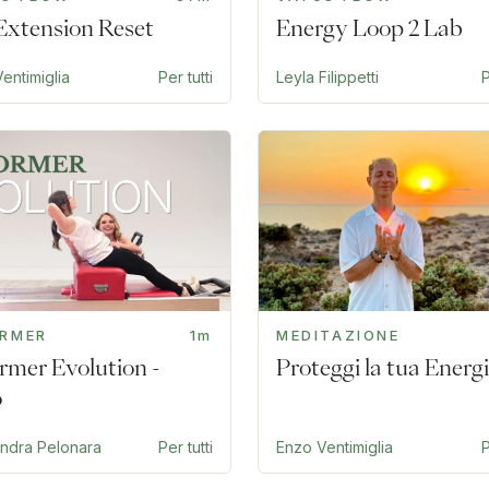
Extension Reset
Energy Loop 2 Lab
entimiglia
Per tutti
Leyla Filippetti
P
ORMER
1m
MEDITAZIONE
rmer Evolution -
Proteggi la tua Energ
o
andra Pelonara
Per tutti
Enzo Ventimiglia
P