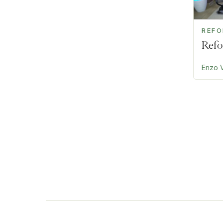
REF
Refo
Enzo V