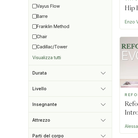
Vayus Flow
Hip 
Barre
Enzo V
Franklin Method
Chair
Cadillac/Tower
Visualizza tutti
Durata
Livello
REF
Refo
Insegnante
Intr
Attrezzo
Aless
Parti del corpo