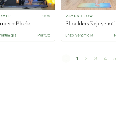
ORMER
16m
VAYUS FLOW
rmer + Blocks
Shoulders Rejuvenat
entimiglia
Per tutti
Enzo Ventimiglia
P
1
2
3
4