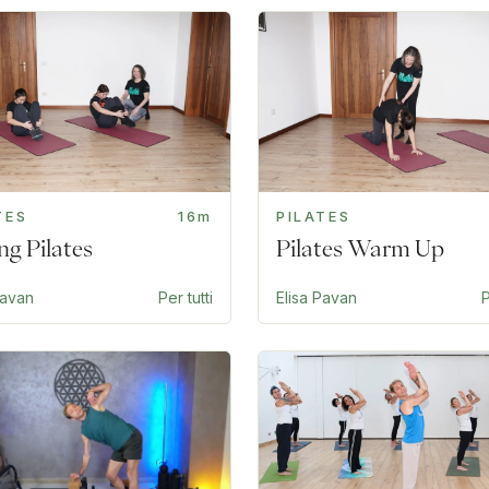
TES
16m
PILATES
ng Pilates
Pilates Warm Up
Pavan
Per tutti
Elisa Pavan
P