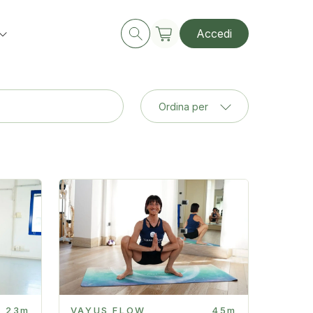
Accedi
Ordina per
23m
VAYUS FLOW
45m